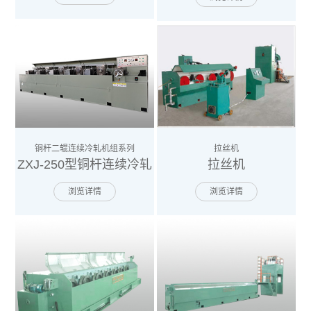
铜杆二辊连续冷轧机组系列
拉丝机
ZXJ-250型铜杆连续冷轧
拉丝机
机组
浏览详情
浏览详情