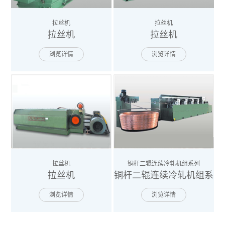
拉丝机
拉丝机
拉丝机
拉丝机
浏览详情
浏览详情
拉丝机
铜杆二辊连续冷轧机组系列
拉丝机
铜杆二辊连续冷轧机组系
列
浏览详情
浏览详情