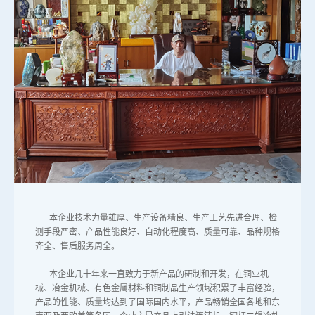
本企业技术力量雄厚、生产设备精良、生产工艺先进合理、检
测手段严密、产品性能良好、自动化程度高、质量可靠、品种规格
齐全、售后服务周全。
本企业几十年来一直致力于新产品的研制和开发，在铜业机
械、冶金机械、有色金属材料和铜制品生产领域积累了丰富经验，
产品的性能、质量均达到了国际国内水平，产品畅销全国各地和东