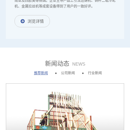
南亚及西欧美等各国。企业主导产品上引法连铸机、铜杆二辊冷轧
机、金属拉丝机等成套设备得到了用户的一致好评。
浏览详情
新闻动态
NEWS
推荐新闻
公司新闻
行业新闻