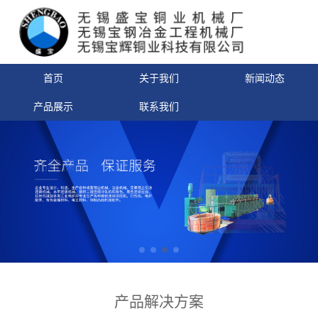
首页
关于我们
新闻动态
产品展示
联系我们
产品解决方案