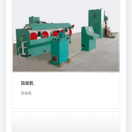
拉丝机
拉丝机
浏览详情