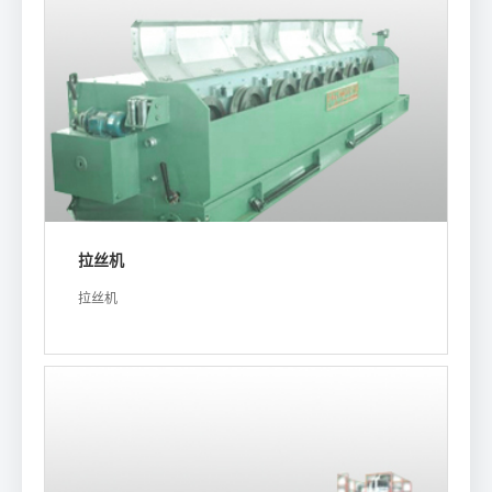
拉丝机
拉丝机
浏览详情