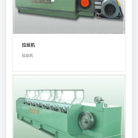
拉丝机
拉丝机
浏览详情