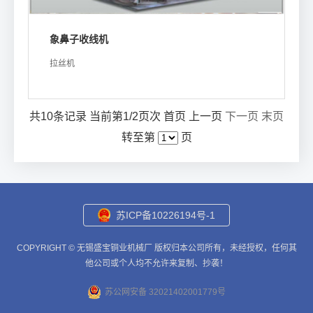
象鼻子收线机
拉丝机
共
10
条记录 当前第
1
/2页次 首页 上一页
下一页
末页
浏览详情
转至第
页
苏ICP备10226194号-1
COPYRIGHT © 无锡盛宝铜业机械厂 版权归本公司所有，未经授权，任何其
他公司或个人均不允许来复制、抄袭！
苏公网安备 32021402001779号