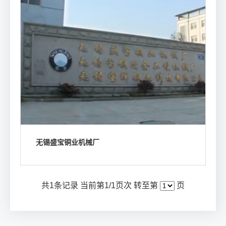
无锡盛宝铜业机械厂
浏览详情
共
1
条记录 当前第
1
/1页次 转至第
页